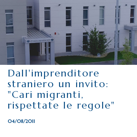
CHI SIAMO
SERVIZI
CATEGORIE
DELEGAZIONI
ATTIVITÀ STORICHE
PERIODICO
Dall'imprenditore
PERCHÉ ASSOCIARSI?
straniero un invito:
DOVE SIAMO
"Cari migranti,
CONTATTI
rispettate le regole"
04/08/2011