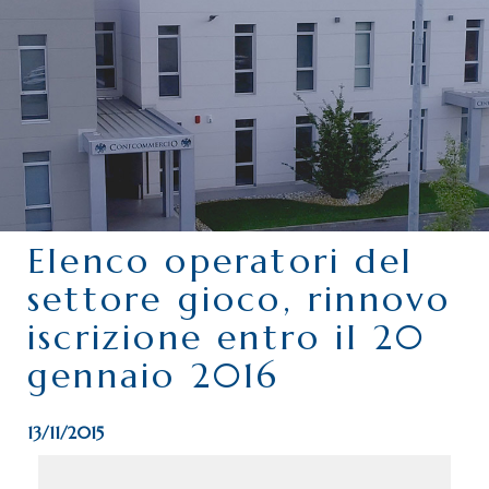
CHI SIAMO
SERVIZI
CATEGORIE
DELEGAZIONI
ATTIVITÀ STORICHE
PERIODICO
Elenco operatori del
PERCHÉ ASSOCIARSI?
settore gioco, rinnovo
DOVE SIAMO
iscrizione entro il 20
CONTATTI
gennaio 2016
13/11/2015