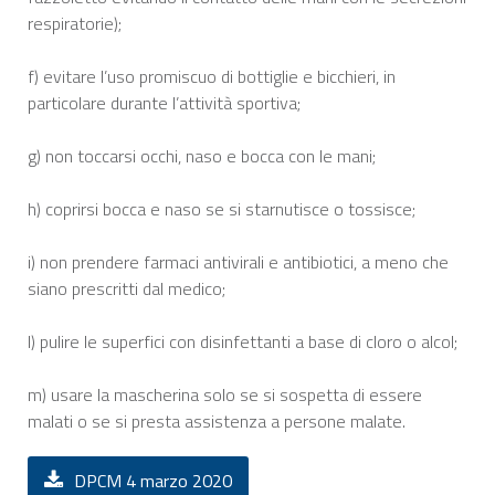
respiratorie);
f) evitare l’uso promiscuo di bottiglie e bicchieri, in
particolare durante l’attività sportiva;
g) non toccarsi occhi, naso e bocca con le mani;
h) coprirsi bocca e naso se si starnutisce o tossisce;
i) non prendere farmaci antivirali e antibiotici, a meno che
siano prescritti dal medico;
l) pulire le superfici con disinfettanti a base di cloro o alcol;
m) usare la mascherina solo se si sospetta di essere
malati o se si presta assistenza a persone malate.
DPCM 4 marzo 2020