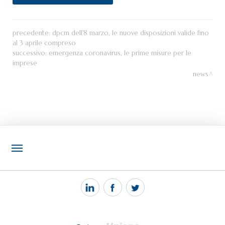
precedente:
dpcm dell'8 marzo, le nuove disposizioni valide fino
al 3 aprile compreso
successivo:
emergenza coronavirus, le prime misure per le
imprese
news
NOTIZIE
PEC MANTOVA MAIL
TAG
TOP RICERCHE