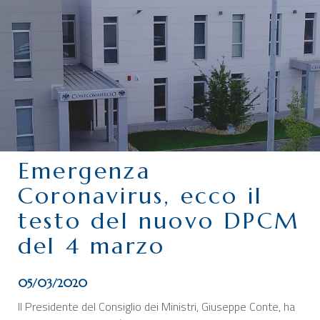
CHI SIAMO
SERVIZI
CATEGORIE
DELEGAZIONI
ATTIVITÀ STORICHE
PERIODICO
Emergenza
PERCHÉ ASSOCIARSI?
Coronavirus, ecco il
DOVE SIAMO
testo del nuovo DPCM
CONTATTI
del 4 marzo
05/03/2020
Il Presidente del Consiglio dei Ministri, Giuseppe Conte, ha