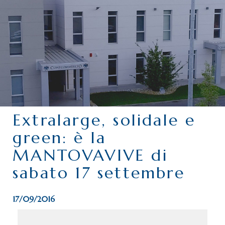
CHI SIAMO
SERVIZI
CATEGORIE
DELEGAZIONI
ATTIVITÀ STORICHE
PERIODICO
Extralarge, solidale e
PERCHÉ ASSOCIARSI?
green: è la
DOVE SIAMO
MANTOVAVIVE di
CONTATTI
sabato 17 settembre
17/09/2016