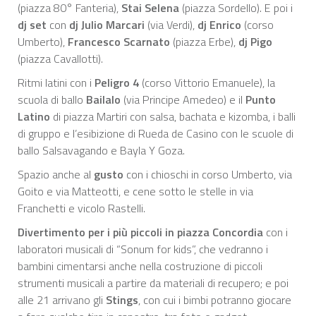
(piazza 80° Fanteria),
Stai Selena
(piazza Sordello). E poi i
dj set
con
dj Julio Marcari
(via Verdi),
dj Enrico
(corso
Umberto),
Francesco Scarnato
(piazza Erbe),
dj Pigo
(piazza Cavallotti).
Ritmi latini con i
Peligro 4
(corso Vittorio Emanuele), la
scuola di ballo
Bailalo
(via Principe Amedeo) e il
Punto
Latino
di piazza Martiri con salsa, bachata e kizomba, i balli
di gruppo e l’esibizione di Rueda de Casino con le scuole di
ballo Salsavagando e Bayla Y Goza.
Spazio anche al
gusto
con i chioschi in corso Umberto, via
Goito e via Matteotti, e cene sotto le stelle in via
Franchetti e vicolo Rastelli.
Divertimento per i più piccoli
in piazza Concordia
con i
laboratori musicali di “Sonum for kids”, che vedranno i
bambini cimentarsi anche nella costruzione di piccoli
strumenti musicali a partire da materiali di recupero; e poi
alle 21 arrivano gli
Stings
, con cui i bimbi potranno giocare