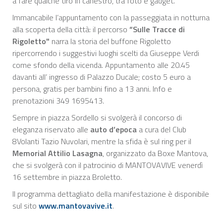
a fare qualche tiro in canestro, tra foto e gadget.
Immancabile l’appuntamento con la passeggiata in notturna
alla scoperta della città: il percorso
“Sulle Tracce di
Rigoletto"
narra la storia del buffone Rigoletto
ripercorrendo i suggestivi luoghi scelti da Giuseppe Verdi
come sfondo della vicenda. Appuntamento alle 20.45
davanti all’ ingresso di Palazzo Ducale; costo 5 euro a
persona, gratis per bambini fino a 13 anni. Info e
prenotazioni 349 1695413.
Sempre in piazza Sordello si svolgerà il concorso di
eleganza riservato alle
auto d’epoca
a cura del Club
8Volanti Tazio Nuvolari, mentre la sfida è sul ring per il
Memorial Attilio Lasagna
, organizzato da Boxe Mantova,
che si svolgerà con il patrocinio di MANTOVAVIVE venerdì
16 settembre in piazza Broletto.
Il programma dettagliato della manifestazione è disponibile
sul sito
www.mantovavive.it
.