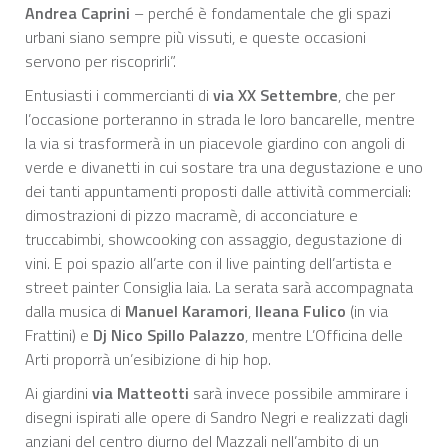
Andrea Caprini
– perché è fondamentale che gli spazi
urbani siano sempre più vissuti, e queste occasioni
servono per riscoprirli”.
Entusiasti i commercianti di
via XX Settembre
, che per
l’occasione porteranno in strada le loro bancarelle, mentre
la via si trasformerà in un piacevole giardino con angoli di
verde e divanetti in cui sostare tra una degustazione e uno
dei tanti appuntamenti proposti dalle attività commerciali:
dimostrazioni di pizzo macramè, di acconciature e
truccabimbi, showcooking con assaggio, degustazione di
vini. E poi spazio all’arte con il live painting dell’artista e
street painter Consiglia Iaia. La serata sarà accompagnata
dalla musica di
Manuel Karamori
,
Ileana Fulico
(in via
Frattini) e
Dj Nico Spillo Palazzo
, mentre L’Officina delle
Arti proporrà un’esibizione di hip hop.
Ai giardini
via Matteotti
sarà invece possibile ammirare i
disegni ispirati alle opere di Sandro Negri e realizzati dagli
anziani del centro diurno del Mazzali nell’ambito di un