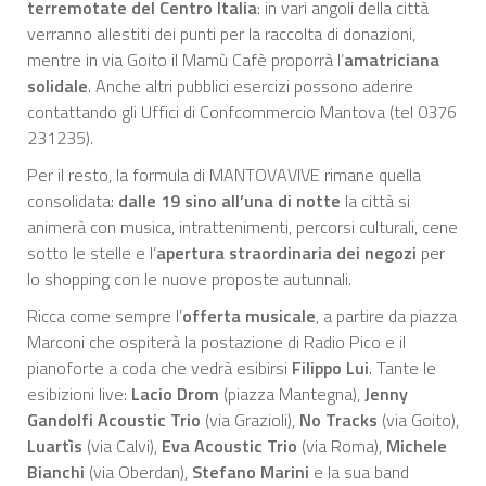
terremotate del Centro Italia
: in vari angoli della città
verranno allestiti dei punti per la raccolta di donazioni,
mentre in via Goito il Mamù Cafè proporrà l’
amatriciana
solidale
. Anche altri pubblici esercizi possono aderire
contattando gli Uffici di Confcommercio Mantova (tel 0376
231235).
Per il resto, la formula di MANTOVAVIVE rimane quella
consolidata:
dalle 19 sino all’una di notte
la città si
animerà con musica, intrattenimenti, percorsi culturali, cene
sotto le stelle e l’
apertura straordinaria dei negozi
per
lo shopping con le nuove proposte autunnali.
Ricca come sempre l’
offerta musicale
, a partire da piazza
Marconi che ospiterà la postazione di Radio Pico e il
pianoforte a coda che vedrà esibirsi
Filippo Lui
. Tante le
esibizioni live:
Lacio Drom
(piazza Mantegna),
Jenny
Gandolfi Acoustic Trio
(via Grazioli),
No Tracks
(via Goito),
Luartìs
(via Calvi),
Eva Acoustic Trio
(via Roma),
Michele
Bianchi
(via Oberdan),
Stefano Marini
e la sua band