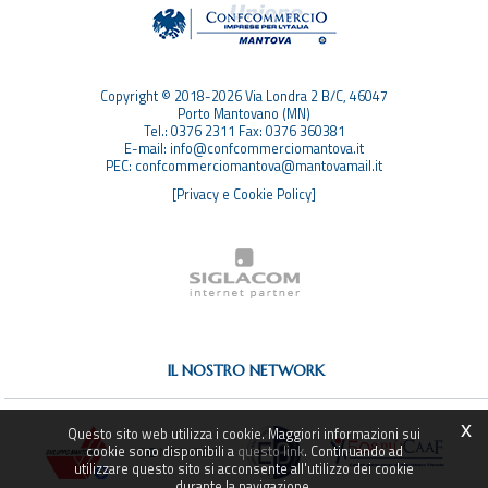
TOP RICERCHE
SITEMAP
Copyright © 2018-2026 Via Londra 2 B/C, 46047
Porto Mantovano (MN)
Tel.: 0376 2311 Fax: 0376 360381
E-mail: info@confcommerciomantova.it
PEC: confcommerciomantova@mantovamail.it
[Privacy e Cookie Policy]
IL NOSTRO NETWORK
x
Questo sito web utilizza i cookie. Maggiori informazioni sui
cookie sono disponibili a
questo link
. Continuando ad
utilizzare questo sito si acconsente all'utilizzo dei cookie
durante la navigazione.