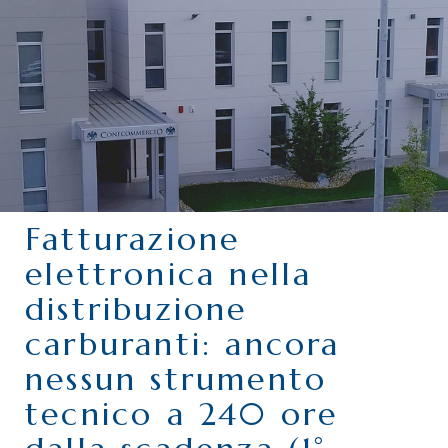
CHI SIAMO
SERVIZI
CATEGORIE
DELEGAZIONI
ATTIVITÀ STORICHE
PERIODICO
Fatturazione
PERCHÉ ASSOCIARSI?
elettronica nella
DOVE SIAMO
distribuzione
CONTATTI
carburanti: ancora
nessun strumento
tecnico a 240 ore