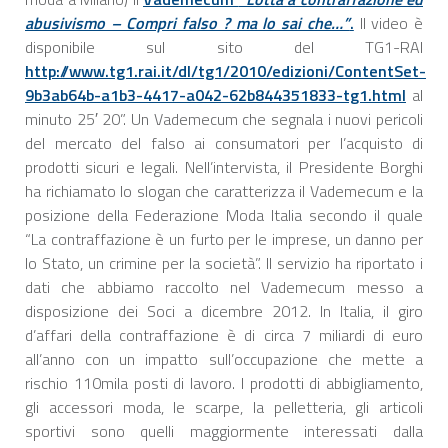
abusivismo – Compri falso ? ma lo sai che…”
.
Il video è
disponibile sul sito del TG1-RAI
http://www.tg1.rai.it/dl/tg1/2010/edizioni/ContentSet-
9b3ab64b-a1b3-4417-a042-62b844351833-tg1.html
al
minuto 25′ 20”. Un Vademecum che segnala i nuovi pericoli
del mercato del falso ai consumatori per l’acquisto di
prodotti sicuri e legali. Nell’intervista, il Presidente Borghi
ha richiamato lo slogan che caratterizza il Vademecum e la
posizione della Federazione Moda Italia secondo il quale
“La contraffazione è un furto per le imprese, un danno per
lo Stato, un crimine per la società”. Il servizio ha riportato i
dati che abbiamo raccolto nel Vademecum messo a
disposizione dei Soci a dicembre 2012. In Italia, il giro
d’affari della contraffazione è di circa 7 miliardi di euro
all’anno con un impatto sull’occupazione che mette a
rischio 110mila posti di lavoro. I prodotti di abbigliamento,
gli accessori moda, le scarpe, la pelletteria, gli articoli
sportivi sono quelli maggiormente interessati dalla