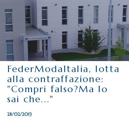
CHI SIAMO
SERVIZI
CATEGORIE
DELEGAZIONI
ATTIVITÀ STORICHE
PERIODICO
FederModaItalia, lotta
PERCHÉ ASSOCIARSI?
alla contraffazione:
DOVE SIAMO
"Compri falso?Ma lo
CONTATTI
sai che..."
28/02/2013