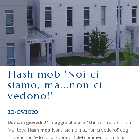
CHI SIAMO
SERVIZI
CATEGORIE
DELEGAZIONI
ATTIVITÀ STORICHE
PERIODICO
Flash mob 'Noi ci
PERCHÉ ASSOCIARSI?
siamo, ma...non ci
DOVE SIAMO
vedono!'
CONTATTI
20/05/2020
Domani giovedì 21 maggio alle ore 10
in centro storico a
Mantova
flash mob
'Noi ci siamo ma...non ci vedono!'
degli
imprenditori (e loro collaboratori) del commercio, turismo,