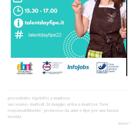
precedente:
rigoletto a mantova
successivo:
martedì 24 maggio arriva a mantova “bevi
responsabilmente” promosso da anm e fipe per una buona
movida
news