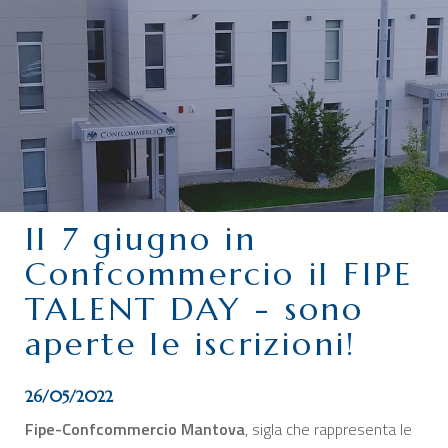
CHI SIAMO
SERVIZI
CATEGORIE
DELEGAZIONI
ATTIVITÀ STORICHE
PERIODICO
Il 7 giugno in
PERCHÉ ASSOCIARSI?
Confcommercio il FIPE
DOVE SIAMO
TALENT DAY - sono
CONTATTI
aperte le iscrizioni!
26/05/2022
Fipe-Confcommercio Mantova
, sigla che rappresenta le