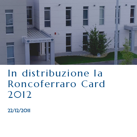
CHI SIAMO
SERVIZI
CATEGORIE
DELEGAZIONI
ATTIVITÀ STORICHE
PERIODICO
In distribuzione la
PERCHÉ ASSOCIARSI?
Roncoferraro Card
DOVE SIAMO
2012
CONTATTI
22/12/2011