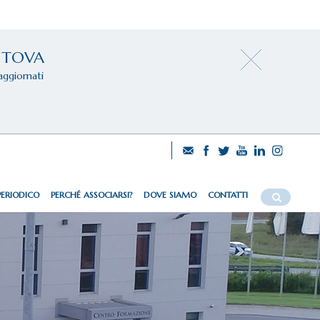
NTOVA
aggiornati
PERIODICO
PERCHÉ ASSOCIARSI?
DOVE SIAMO
CONTATTI