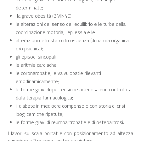
determinate;
la grave obesità (BMI>40);
le alterazioni del senso dell’equilibrio e le turbe della
coordinazione motoria, l’epilessia e le
alterazioni dello stato di coscienza (di natura organica
e/o psichica);
gli episodi sincopali;
le aritmie cardiache;
le coronaropatie, le valvulopatie rilevanti
emodinamicamente;
le forme gravi di ipertensione arteriosa non controllata
dalla terapia farmacologica;
il diabete in mediocre compenso o con storia di crisi
ipoglicemiche ripetute;
le forme gravi di reumoartropatie e di osteoartrosi.
I lavori su scala portatile con posizionamento ad altezza
superiore a 2 m sono, inoltre, da vietare: