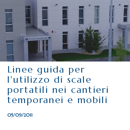
CHI SIAMO
SERVIZI
CATEGORIE
DELEGAZIONI
ATTIVITÀ STORICHE
PERIODICO
Linee guida per
PERCHÉ ASSOCIARSI?
l'utilizzo di scale
DOVE SIAMO
portatili nei cantieri
CONTATTI
temporanei e mobili
05/09/2011