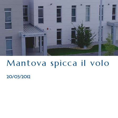
CHI SIAMO
SERVIZI
CATEGORIE
DELEGAZIONI
ATTIVITÀ STORICHE
PERIODICO
Mantova spicca il volo
PERCHÉ ASSOCIARSI?
DOVE SIAMO
20/03/2012
CONTATTI