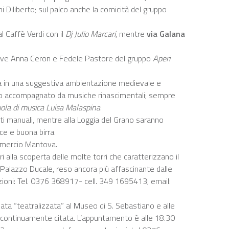
i Diliberto; sul palco anche la comicità del gruppo
l Caffè Verdi con il
Dj Julio Marcari
, mentre
via Galana
ove Anna Ceron e Fedele Pastore del gruppo
Aperi
eta in una suggestiva ambientazione medievale e
utto accompagnato da musiche rinascimentali; sempre
uola di musica Luisa Malaspina
.
rti manuali, mentre alla Loggia del Grano saranno
cce e buona birra.
mmercio Mantova.
tori alla scoperta delle molte torri che caratterizzano il
 Palazzo Ducale, reso ancora più affascinante dalle
azioni: Tel. 0376 368917- cell. 349 1695413; email:
data “teatralizzata” al Museo di S. Sebastiano e alle
 – continuamente citata. L’appuntamento è alle 18.30