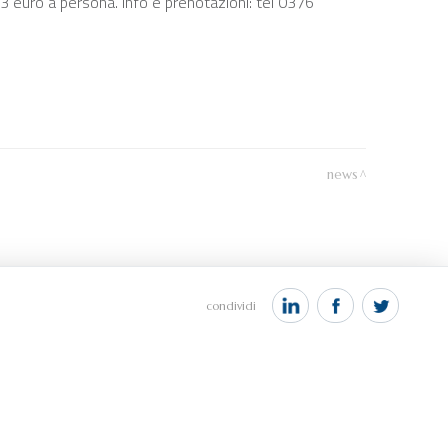
i 13 euro a persona. Info e prenotazioni: tel 0376
news
condividi