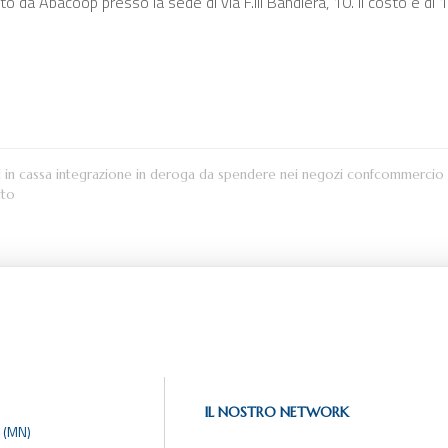
erto da Abacoop presso la sede di via F.lli Bandiera, 10. Il costo è d
ori in cassa integrazione in deroga da spendere nei negozi confcommercio
ito
IL NOSTRO NETWORK
 (MN)