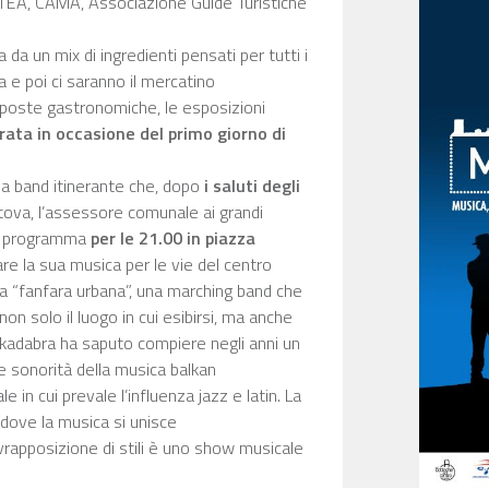
TEA, CAMA, Associazione Guide Turistiche
a un mix di ingredienti pensati per tutti i
 e poi ci saranno il mercatino
proposte gastronomiche, le esposizioni
erata in occasione del primo giorno di
 la band itinerante che, dopo
i saluti degli
va, l’assessore comunale ai grandi
 in programma
per le 21.00 in piazza
are la sua musica per le vie del centro
na “fanfara urbana”, una marching band che
non solo il luogo in cui esibirsi, ma anche
dakadabra ha saputo compiere negli anni un
le sonorità della musica balkan
 in cui prevale l’influenza jazz e latin. La
dove la musica si unisce
sovrapposizione di stili è uno show musicale