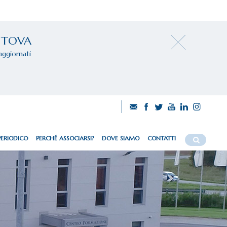
NTOVA
aggiornati
PERIODICO
PERCHÉ ASSOCIARSI?
DOVE SIAMO
CONTATTI