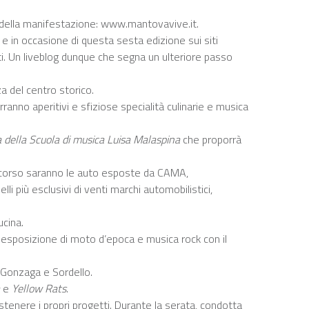
ito della manifestazione: www.mantovavive.it.
in occasione di questa sesta edizione sui siti
anti. Un liveblog dunque che segna un ulteriore passo
a del centro storico.
anno aperitivi e sfiziose specialità culinarie e musica
 della Scuola di musica Luisa Malaspina
che proporrà
 corso saranno le auto esposte da CAMA,
 più esclusivi di venti marchi automobilistici,
ucina.
esposizione di moto d’epoca e musica rock con il
r Gonzaga e Sordello.
e
Yellow Rats
.
tenere i propri progetti. Durante la serata, condotta