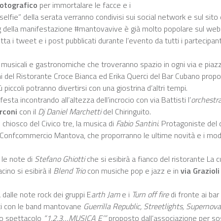
fotografico
per immortalare le facce e i
 i “selfie” della serata verranno condivisi sui social network e sul s
della manifestazione #mantovavive è già molto popolare sul web e 
etta i tweet e i post pubblicati durante l’evento da tutti i partecip
.
 musicali e gastronomiche che troveranno spazio in ogni via e piazz
i del Ristorante Croce Bianca ed Erika Querci del Bar Cubano proporr
ù piccoli potranno divertirsi con una giostrina d’altri tempi.
festa incontrando all’altezza dell’incrocio con via Battisti l’
orchestra
rconi
con il
Dj Daniel Marchetti
del Chiringuito.
l chiosco del Civico tre, la musica di
Fabio Santini
. Protagoniste del
Confcommercio Mantova, che proporranno le ultime novità e i modelli
 le note di
Stefano Ghiotti
che si esibirà a fianco del ristorante La c
ino si esibirà il
Blend Trio
con musiche pop e jazz e in
via Grazioli
dalle note rock dei gruppi E
arth Jam
e i
Turn off fire
di fronte ai ba
gusti con le band mantovane
Guerrilla Republic, Streetlights, Supernova
lo spettacolo
“1,2,3…MUSICA E’”
proposto dall’associazione per sos