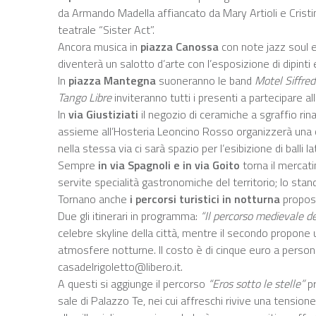
da Armando Madella affiancato da Mary Artioli e Cristina
teatrale “Sister Act”.
Ancora musica in
piazza Canossa
con note jazz soul e
diventerà un salotto d’arte con l’esposizione di dipinti
In
piazza Mantegna
suoneranno le band
Motel Siffred
Tango Libre
inviteranno tutti i presenti a partecipare al
In
via Giustiziati
il negozio di ceramiche a sgraffio ri
assieme all’Hosteria Leoncino Rosso organizzerà una c
nella stessa via ci sarà spazio per l’esibizione di balli 
Sempre
in via Spagnoli e in via Goito
torna il mercati
servite specialità gastronomiche del territorio; lo stand
Tornano anche
i percorsi turistici in notturna
propost
Due gli itinerari in programma:
“Il percorso medievale del
celebre skyline della città, mentre il secondo propone 
atmosfere notturne. Il costo è di cinque euro a persona
casadelrigoletto@libero.it.
A questi si aggiunge il percorso
“Eros sotto le stelle”
pr
sale di Palazzo Te, nei cui affreschi rivive una tensio