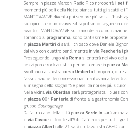
Sempre in piazza Marconi Radio Pico riproporrà il
set 
momenti più belli della Notte bianca: tutti gli scatti e
MANTOVAVIVE diventa poi sempre più social: l’hashtag 
radiopico.it e mantovavive.it si potranno seguire in dir
avanti di MANTOVAVIVE sul piano della comunicazione
Tornando al
programma
, sono tantissime le proposte
In
piazza Martiri
ci sarà il chiosco dove Daniele Bignon
dal vivo con quattro band, mentre in
via Pescheria
i pi
Proseguendo lungo
via Roma
si entrerà nel vivo della 
pezzi pop e rock acustico per poi tornare in
piazza Ma
Svoltando a sinistra
corso Umberto I
proporrà, oltre a
l’associazione dei concessionari mantovani aderenti a 
all’insegna dello slogan “Se passi da noi sei più sicuro”.
Nella vicina
via Oberdan
sarà protagonista il blues con
In
piazza 80° Fanteria
di fronte alla gastronomia Corac
gruppo
Soundgarage
.
Dall’altro capo della città
piazza Sordello
sarà animata 
In
via Cavour
di fronte all’Alibi Café rock per tutti i 
In
piazza Alberti
alle 21 sarà protagonista ABEO con 