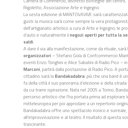
Camera di Commercio, distretto Botteghe del centro, 
Rigoletto, Associazione Arte e Ingegno.
La sesta edizione di MANTOVAVIVE sarà caratterizzata d
gusti: la musica sarà come sempre la vera protagonista
dell’artigianato artistico a cura di Arte e Ingegno, le 
d’auto e naturalmente
i negozi aperti per tutta la s
saldi
.
A dare il via alla manifestazione, come da rituale, sarà
organizzatori
– Stefano Gola di Confcommercio Manto
eventi Enzo Tonghini e Alice Sabatini di Radio Pico –
Marconi
, partirà dalla postazione di Radio Pico. A port
cittadino sarà la
Bandakadabra
: più che una band è u
fa della città il suo panorama d’elezione e della strada 
da cui trarre ispirazione. Nata nel 2005 a Torino, Ban
percorso artistico che l’ha portata prima ad esplorare 
mitteleuropea per poi approdare a un repertorio originale
Bandakadabra offre uno spettacolo ironico e surreale, 
all’improvvisazione e al teatro. Il risultato di questa 
trascinante.