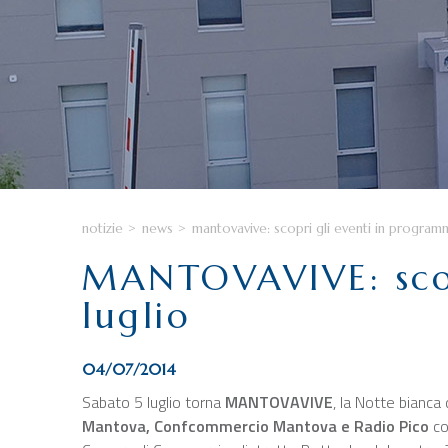
notizie
>
news
>
mantovavive: scopri gli eventi in program
MANTOVAVIVE: scop
luglio
04/07/2014
Sabato 5 luglio torna
MANTOVAVIVE
, la Notte bianc
Mantova, Confcommercio Mantova e Radio Pico
con