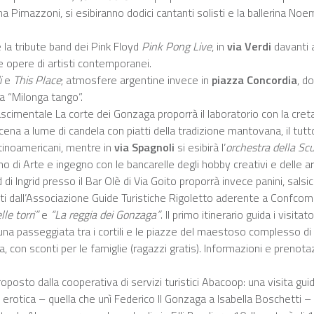
 Pimazzoni, si esibiranno dodici cantanti solisti e la ballerina Noem
 la tribute band dei Pink Floyd
Pink Pong Live
, in
via Verdi
davanti a
 e opere di artisti contemporanei.
i
e
This Place
; atmosfere argentine invece in
piazza Concordia
, d
la “Milonga tango”.
nascimentale La corte dei Gonzaga proporrà il laboratorio con la cr
ena a lume di candela con piatti della tradizione mantovana, il t
latinoamericani, mentre in
via Spagnoli
si esibirà l’
orchestra della Sc
no di Arte e ingegno con le bancarelle degli hobby creativi e delle a
 di Ingrid presso il Bar Olè di Via Goito proporrà invece panini, salsi
i dall’Associazione Guide Turistiche Rigoletto aderente a Confco
le torri”
e
“La reggia dei Gonzaga”
. Il primo itinerario guida i visita
una passeggiata tra i cortili e le piazze del maestoso complesso di
, con sconti per le famiglie (ragazzi gratis). Informazioni e prenot
oposto dalla cooperativa di servizi turistici Abacoop: una visita gui
ne erotica – quella che unì Federico II Gonzaga a Isabella Boschetti