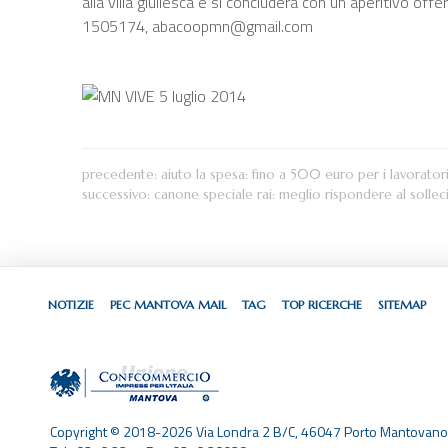
alla villa giuliesca e si concluderà con un aperitivo off
1505174, abacoopmn@gmail.com
precedente:
aiuto la spesa: fino a 500 euro per i lavorat
successivo:
canone speciale rai: meglio rispondere al sollec
NOTIZIE
PEC MANTOVA MAIL
TAG
TOP RICERCHE
SITEMAP
Copyright © 2018-2026 Via Londra 2 B/C, 46047 Porto Mantovano