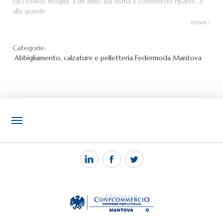
successivo:
moglia, a un anno dal sisma il commercio riparte...e
alla grande
news
Categorie:
Abbigliamento, calzature e pelletteria
Federmoda Mantova
NOTIZIE
PEC MANTOVA MAIL
TAG
TOP RICERCHE
SITEMAP