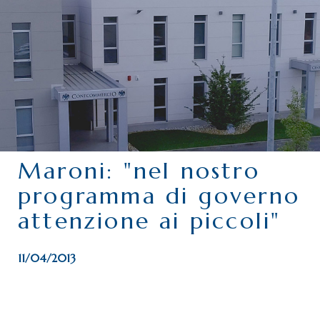
CHI SIAMO
SERVIZI
CATEGORIE
DELEGAZIONI
ATTIVITÀ STORICHE
PERIODICO
Maroni: "nel nostro
PERCHÉ ASSOCIARSI?
programma di governo
DOVE SIAMO
attenzione ai piccoli"
CONTATTI
11/04/2013