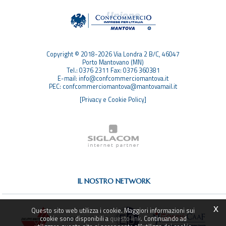
TOP RICERCHE
SITEMAP
Copyright © 2018-2026 Via Londra 2 B/C, 46047
Porto Mantovano (MN)
Tel.: 0376 2311 Fax: 0376 360381
E-mail: info@confcommerciomantova.it
PEC: confcommerciomantova@mantovamail.it
[Privacy e Cookie Policy]
IL NOSTRO NETWORK
x
Questo sito web utilizza i cookie. Maggiori informazioni sui
cookie sono disponibili a
questo link
. Continuando ad