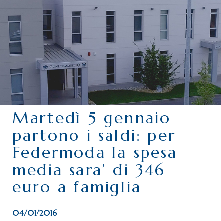
CHI SIAMO
SERVIZI
CATEGORIE
DELEGAZIONI
ATTIVITÀ STORICHE
PERIODICO
Martedì 5 gennaio
PERCHÉ ASSOCIARSI?
partono i saldi: per
DOVE SIAMO
Federmoda la spesa
CONTATTI
media sara’ di 346
euro a famiglia
04/01/2016