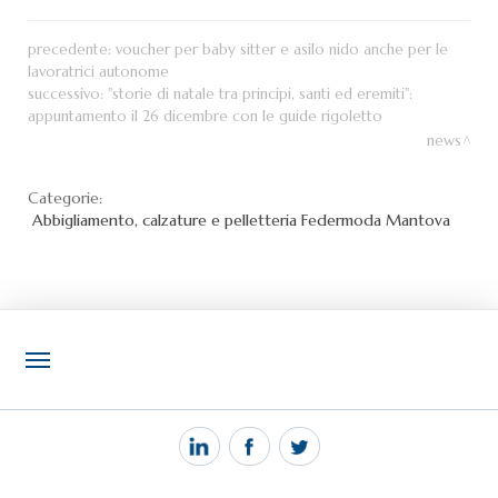
precedente:
voucher per baby sitter e asilo nido anche per le
lavoratrici autonome
successivo:
"storie di natale tra principi, santi ed eremiti":
appuntamento il 26 dicembre con le guide rigoletto
news
Categorie:
Abbigliamento, calzature e pelletteria
Federmoda Mantova
NOTIZIE
PEC MANTOVA MAIL
TAG