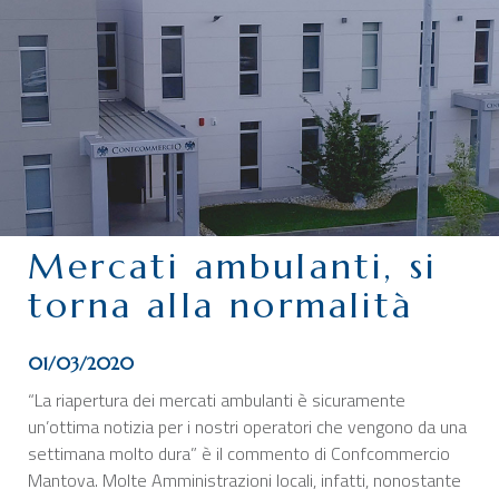
CHI SIAMO
SERVIZI
CATEGORIE
DELEGAZIONI
ATTIVITÀ STORICHE
PERIODICO
Mercati ambulanti, si
PERCHÉ ASSOCIARSI?
torna alla normalità
DOVE SIAMO
CONTATTI
01/03/2020
“La riapertura dei mercati ambulanti è sicuramente
un’ottima notizia per i nostri operatori che vengono da una
settimana molto dura” è il commento di Confcommercio
Mantova. Molte Amministrazioni locali, infatti, nonostante