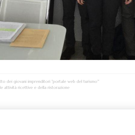
etto dei giovani imprenditori "portale web del turismo'"
 attività ricettive e della ristorazione