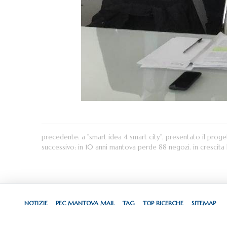
precedente:
a "smart idea 4 smart city", presentato il prog
successivo:
in 10 anni mantova perde 88 negozi. in crescita le
NOTIZIE
PEC MANTOVA MAIL
TAG
TOP RICERCHE
SITEMAP