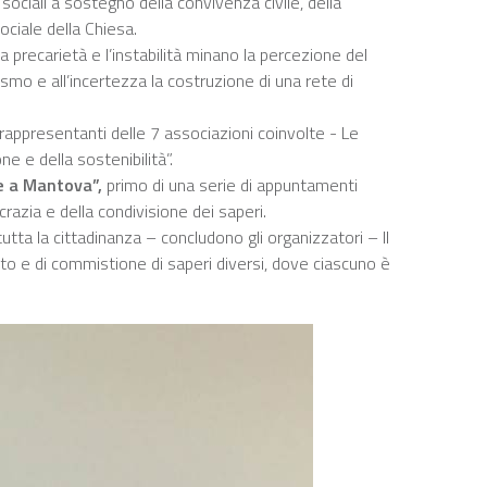
e sociali a sostegno della convivenza civile, della
Sociale della Chiesa.
precarietà e l’instabilità minano la percezione del
smo e all’incertezza la costruzione di una rete di
rappresentanti delle 7 associazioni coinvolte - Le
ne e della sostenibilità”.
le a Mantova”,
primo di una serie di appuntamenti
razia e della condivisione dei saperi.
tutta la cittadinanza – concludono gli organizzatori – Il
onto e di commistione di saperi diversi, dove ciascuno è