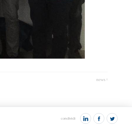
news
condividi