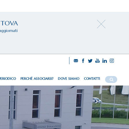
NTOVA
aggiornati
PERIODICO
PERCHÉ ASSOCIARSI?
DOVE SIAMO
CONTATTI