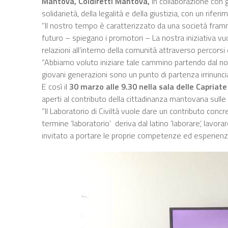
Mantova, Coldiretti Mantova,
in collaborazione con g
solidarietà, della legalità e della giustizia, con un rife
“Il nostro tempo è caratterizzato da una società framm
futuro – spiegano i promotori – La nostra iniziativa vu
relazioni all’interno della comunità attraverso percorsi 
“Abbiamo voluto iniziare tale cammino partendo dal nost
giovani generazioni sono un punto di partenza irrinuncia
E così il
30 marzo
alle 9.30 nella sala delle Capria
aperti al contributo della cittadinanza mantovana sulle 
“Il Laboratorio di Civiltà vuole dare un contributo concr
termine ‘laboratorio’ deriva dal latino ‘laborare’, lavo
invitato a portare le proprie competenze ed esperienze