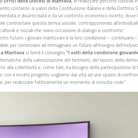
li
Uffici della Diocesi di Mantova
, di realizzare percorsi culturali 
rimento costante ai valori della Costituzione italiana e della Dottrina 
entata e disarticolata e da un contesto economico incerto, dove la 
ole contrastare questa deriva sociale, contrapponendo all’individuali
culturali e sociali che siano occasione di dialogo e confronto”.
ro futuro: i giovani mantovani e la loro condizione – continuano i 
bile per cominciare ad immaginare un futuro all’insegna dell’inclusio
te a Mantova
si terrà il convegno
“I volti della condizione giovani
tematiche della valorizzazione del territorio, del lavoro, della democ
eto alla collettività e, come tale, ha bisogno della partecipazione di 
rare: con il nostro progetto vogliamo dar vita ad uno spazio di confr
, per realizzare fattivamente un momento di crescita civile”.