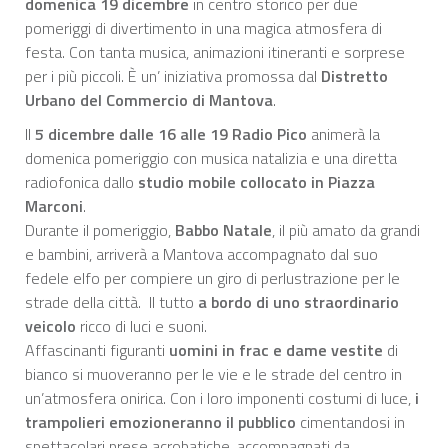
domenica 19 dicembre
in centro storico per due
pomeriggi di divertimento in una magica atmosfera di
festa. Con tanta musica, animazioni itineranti e sorprese
per i più piccoli. È un’ iniziativa promossa dal
Distretto
Urbano del Commercio di Mantova
.
Il
5 dicembre dalle 16 alle 19 Radio Pico
animerà la
domenica pomeriggio con musica natalizia e una diretta
radiofonica dallo
studio mobile collocato in Piazza
Marconi
.
Durante il pomeriggio,
Babbo Natale
, il più amato da grandi
e bambini, arriverà a Mantova accompagnato dal suo
fedele elfo per compiere un giro di perlustrazione per le
strade della città. Il tutto
a bordo di uno straordinario
veicolo
ricco di luci e suoni.
Affascinanti figuranti
uomini in frac e dame vestite
di
bianco si muoveranno per le vie e le strade del centro in
un’atmosfera onirica. Con i loro imponenti costumi di luce,
i
trampolieri emozioneranno il pubblico
cimentandosi in
spettacolari prese acrobatiche, accompagnati da