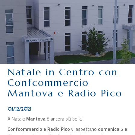
CHI SIAMO
SERVIZI
CATEGORIE
DELEGAZIONI
ATTIVITÀ STORICHE
PERIODICO
Natale in Centro con
PERCHÉ ASSOCIARSI?
Confcommercio
DOVE SIAMO
Mantova e Radio Pico
CONTATTI
01/12/2021
A Natale
Mantova
è ancora più bella!
Confcommercio e Radio Pico
vi aspettano
domenica 5 e