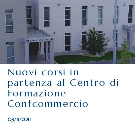
CHI SIAMO
SERVIZI
CATEGORIE
DELEGAZIONI
ATTIVITÀ STORICHE
PERIODICO
Nuovi corsi in
PERCHÉ ASSOCIARSI?
partenza al Centro di
DOVE SIAMO
Formazione
CONTATTI
Confcommercio
09/11/2011