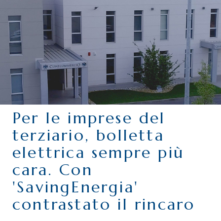
CHI SIAMO
SERVIZI
CATEGORIE
DELEGAZIONI
ATTIVITÀ STORICHE
PERIODICO
Per le imprese del
PERCHÉ ASSOCIARSI?
terziario, bolletta
DOVE SIAMO
elettrica sempre più
CONTATTI
cara. Con
'SavingEnergia'
contrastato il rincaro