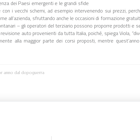
enza dei Paesi emergenti e le grandi sfide
e con i vecchi schemi, ad esempio intervenendo sui prezzi, per
rne all’azienda, sfruttando anche le occasioni di formazione gratui
nari – gli operatori del terziario possono proporre prodotti e ser
 revisione auto provenienti da tutta Italia, poiché, spiega Viola, “di
tamente alla maggior parte dei corsi proposti, mentre quest’anno 
ior anno dal dopoguerra