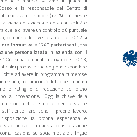
one nelle imprese. A farne un quadro, il
Dosso e la responsabile del Centro di
 abbiamo avuto un boom (+20%) di richieste
anziaria dell’azienda e della contabilità e
ra quella di avere un controllo più puntuale
utto, comprese le diverse aree, nel 2012 si
0 ore formative e 1240 partecipanti, tra
azione personalizzata in azienda con il
e.
”. Ora si parte con il catalogo corsi 2013,
olteplici proposte che vogliono rispondere
zi: “oltre ad avere in programma numerose
 finanziaria, abbiamo introdotto per la prima
ario e rating e di redazione del piano
poi all’innovazione. “Oggi la chiave della
commercio, del turismo e dei servizi è
ufficiente fare bene il proprio lavoro,
isposizione la propria esperienza e
servizio nuovo. Da questa considerazione
 comunicazione, sui social media e di lingue