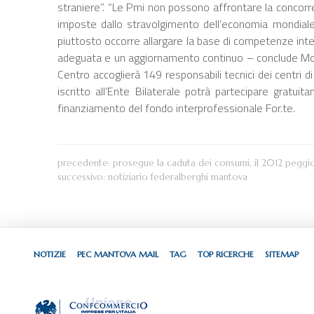
straniere”. “Le Pmi non possono affrontare la concorr
imposte dallo stravolgimento dell’economia mondial
piuttosto occorre allargare la base di competenze inte
adeguata e un aggiornamento continuo – conclude Monta
Centro accoglierà 149 responsabili tecnici dei centri di
iscritto all’Ente Bilaterale potrà partecipare gratui
finanziamento del fondo interprofessionale For.te.
precedente:
prosegue la caduta dei consumi, il 2012 pegg
successivo:
notiziario federalberghi mantova
NOTIZIE
PEC MANTOVA MAIL
TAG
TOP RICERCHE
SITEMAP