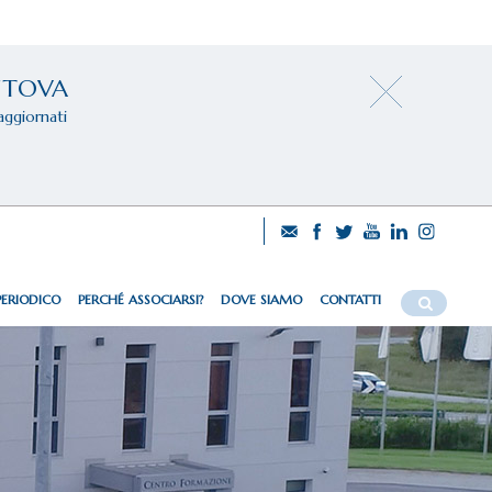
NTOVA
aggiornati
PERIODICO
PERCHÉ ASSOCIARSI?
DOVE SIAMO
CONTATTI