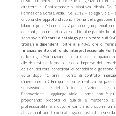
di vita, credenze, ma anche le esigenze di formazi
direttore di Confcommercio Mantova Nicola Dal 
Formazione Lorella Viola. “Nel 2012 – spiega Viola –
di corsi che approfondiscono il tema della gestione fin
bilancio, perché la necessità prima degli imprenditori e
dei conti, con un particolare occhio al risparmio. In t
sono svolti
60 corsi a catalogo per un totale di 95
titolari e dipendenti, oltre alle 4045 ore di form
finanziamento del fondo interprofessionale For.T
dallo slogan ‘Formazione al centro’ in cui compaiono m
alle richieste di formazione delle imprese dei servi
edizioni dei corsi consolidati di contabilità e gestione
volta dopo 15 anni il corso di controllo finanzi
d’investimento”. Fin qui, la parte reattiva. Si passa 
sopravvivenza e della fortuna dell’azienda del 
l’innovazione – aggiunge Viola – ormai non è più s
proponendo prodotti di qualità e mettendo a d
professionalità, ma occorre cambiare, proporre un 
abbiamo introdotto nel catalogo una lista di corsi sulla