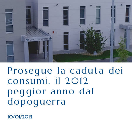
CHI SIAMO
SERVIZI
CATEGORIE
DELEGAZIONI
ATTIVITÀ STORICHE
PERIODICO
Prosegue la caduta dei
PERCHÉ ASSOCIARSI?
consumi, il 2012
DOVE SIAMO
peggior anno dal
CONTATTI
dopoguerra
10/01/2013