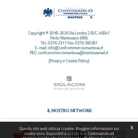
TOP RICERCHE
SITEMAP
Copyright © 2018-2026 Via Londra 2 B/C, 46047
Porto Mantovano (MN)
Tel.: 0376 2311 Fax: 0376 360381
E-mail: info@confcommerciomantova.it
PEC: confcommerciomantova@mantovamail.it
[Privacy e Cookie Policy]
IL NOSTRO NETWORK
x
Questo sito web utilizza i cookie. Maggiori informazioni sui
cookie sono disponibili a
questo link
. Continuando ad