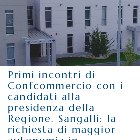
CHI SIAMO
SERVIZI
CATEGORIE
DELEGAZIONI
ATTIVITÀ STORICHE
PERIODICO
Primi incontri di
PERCHÉ ASSOCIARSI?
Confcommercio con i
DOVE SIAMO
candidati alla
CONTATTI
presidenza della
Regione. Sangalli: la
richiesta di maggior