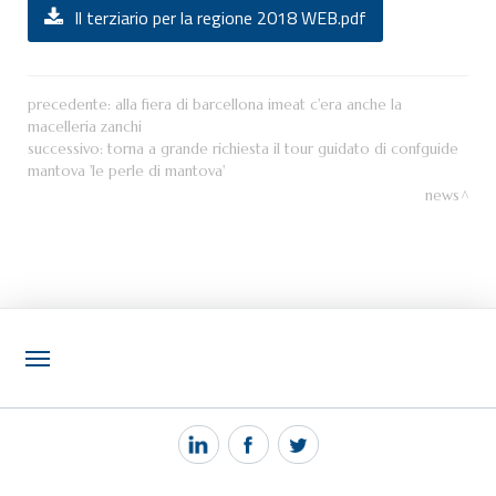
Il terziario per la regione 2018 WEB.pdf
precedente:
alla fiera di barcellona imeat c'era anche la
macelleria zanchi
successivo:
torna a grande richiesta il tour guidato di confguide
mantova 'le perle di mantova'
news
NOTIZIE
PEC MANTOVA MAIL
TAG