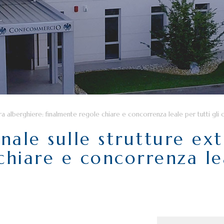
a alberghiere: finalmente regole chiare e concorrenza leale per tutti gli 
ale sulle strutture ext
hiare e concorrenza lea