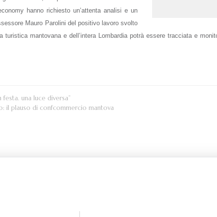
g economy hanno richiesto un’attenta analisi e un
ssessore Mauro Parolini del positivo lavoro svolto
ferta turistica mantovana e dell’intera Lombardia potrà essere tracciata e mon
festa. una luce diversa”
to: il plauso di confcommercio mantova