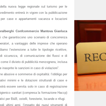
della nuova legge regionale sul turismo per le
vvedimento entrerà in vigore con la pubblicazione
à per case e appartamenti vacanza e locazioni
deralberghi Confcommercio Mantova Gianluca
ti che garantiscono uno scenario di concorrenza
operatori, a vantaggio delle imprese che operano
iamo l’estensione a tutte le tipologie ricettive,
 di sicurezza, di comunicazione dei flussi e di
ì come il divieto di pubblicità menzognera, inclusa
 inasprite le sanzioni in caso di violazioni”.
e abusive e sommerse di ospitalità: l’obbligo per
litativi minimi e le dotazioni strutturali di case e
trà essere servita solo in caso di registrazione
i igienico sanitari (compresa la formazione Haccp)
tivi per B&B, ostelli, foresterie, locande e rifugi.
li ultimi anni, l’impatto dei nuovi strumenti di