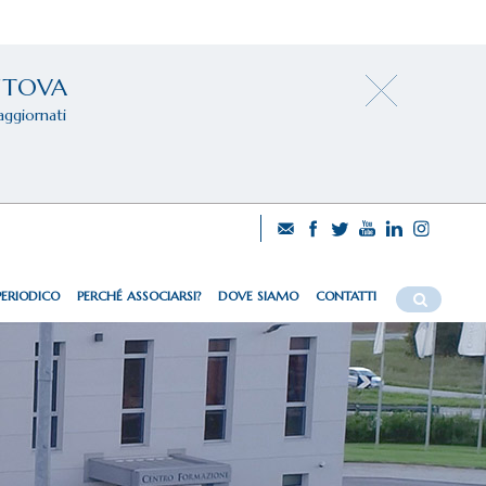
NTOVA
aggiornati
PERIODICO
PERCHÉ ASSOCIARSI?
DOVE SIAMO
CONTATTI