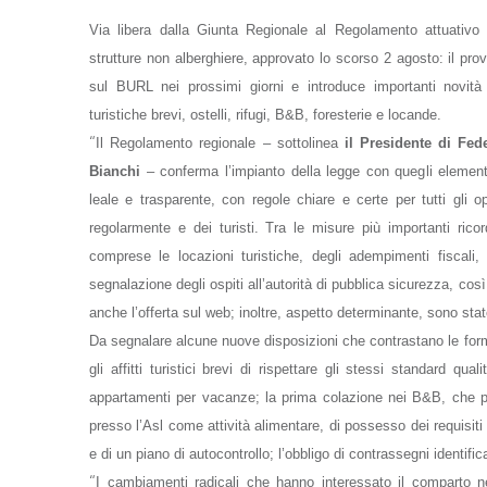
Via libera dalla Giunta Regionale al Regolamento attuativo 
strutture non alberghiere, approvato lo scorso 2 agosto: il pro
sul BURL nei prossimi giorni e introduce importanti novit
turistiche brevi, ostelli, rifugi, B&B, foresterie e locande.
“
Il Regolamento regionale – sottolinea
il Presidente di Fe
Bianchi
– conferma l’impianto della legge con quegli elemen
leale e trasparente, con regole chiare e certe per tutti gli 
regolarmente e dei turisti. Tra le misure più importanti ricord
comprese le locazioni turistiche, degli adempimenti fiscali,
segnalazione degli ospiti all’autorità di pubblica sicurezza, cos
anche l’offerta sul web; inoltre, aspetto determinante, sono state
Da segnalare alcune nuove disposizioni che contrastano le form
gli affitti turistici brevi di rispettare gli stessi standard qua
appartamenti per vacanze; la prima colazione nei B&B, che po
presso l’Asl come attività alimentare, di possesso dei requisit
e di un piano di autocontrollo; l’obbligo di contrassegni identifica
“
I cambiamenti radicali che hanno interessato il comparto neg