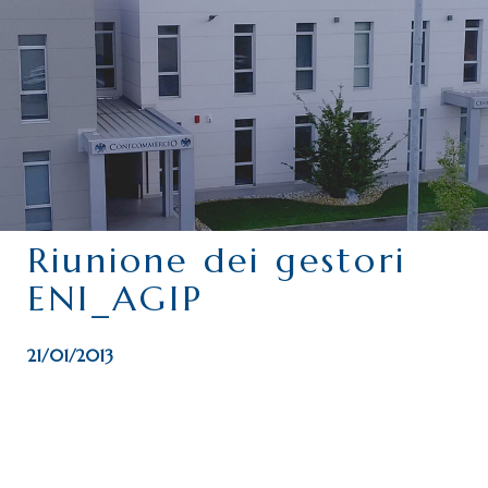
CHI SIAMO
SERVIZI
CATEGORIE
DELEGAZIONI
ATTIVITÀ STORICHE
PERIODICO
Riunione dei gestori
PERCHÉ ASSOCIARSI?
ENI_AGIP
DOVE SIAMO
CONTATTI
21/01/2013