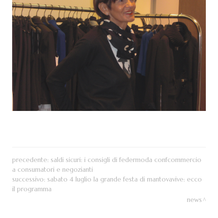
precedente:
saldi sicuri: i consigli di federmoda confcommercio
a consumatori e negozianti
successivo:
sabato 4 luglio la grande festa di mantovavive: ecco
il programma
news