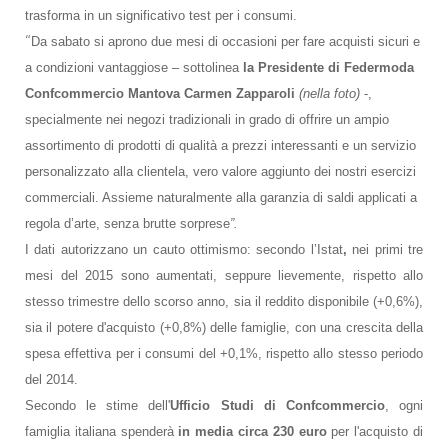
trasforma in un significativo test per i consumi.
“
Da sabato si aprono due mesi di occasioni per fare acquisti sicuri e
a condizioni vantaggiose – sottolinea
la Presidente di Federmoda
Confcommercio Mantova
Carmen Zapparoli
(nella foto)
-,
specialmente nei negozi tradizionali
in grado di offrire un ampio
assortimento di prodotti di qualità a prezzi interessanti e un servizio
personalizzato alla clientela, vero valore
aggiunto dei nostri esercizi
commerciali. Assieme naturalmente alla garanzia di saldi applicati a
regola d’arte, senza brutte sorprese
”.
I dati autorizzano un cauto ottimismo: secondo l’Istat
,
nei primi tre
mesi del 2015 sono aumentati,
seppure lievemente, rispetto allo
stesso trimestre dello scorso anno, sia il reddito disponibile (+0,6%),
sia il potere d'acquisto (+0,8%) delle famiglie, con una crescita della
spesa effettiva per i consumi del +0,1%, rispetto allo stesso periodo
del 2014.
Secondo le stime dell'
Ufficio Studi di Confcommercio
, ogni
famiglia italiana spenderà
in media circa 230 euro
per l'acquisto di