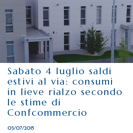
CHI SIAMO
SERVIZI
CATEGORIE
DELEGAZIONI
ATTIVITÀ STORICHE
PERIODICO
Sabato 4 luglio saldi
PERCHÉ ASSOCIARSI?
estivi al via: consumi
DOVE SIAMO
in lieve rialzo secondo
CONTATTI
le stime di
Confcommercio
03/07/2015