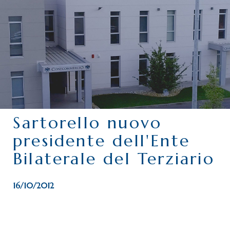
CHI SIAMO
SERVIZI
CATEGORIE
DELEGAZIONI
ATTIVITÀ STORICHE
PERIODICO
Sartorello nuovo
PERCHÉ ASSOCIARSI?
presidente dell'Ente
DOVE SIAMO
Bilaterale del Terziario
CONTATTI
16/10/2012