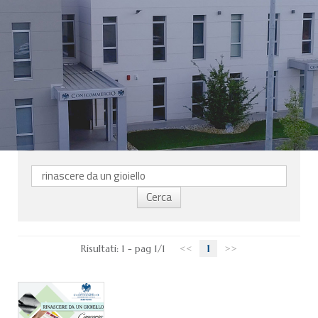
CHI SIAMO
SERVIZI
CATEGORIE
DELEGAZIONI
ATTIVITÀ STORICHE
PERIODICO
PERCHÉ ASSOCIARSI?
DOVE SIAMO
CONTATTI
Risultati: 1 - pag 1/1
<<
1
>>