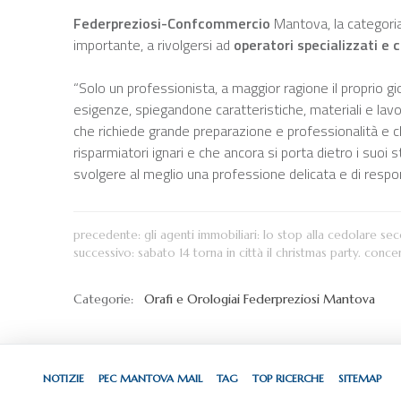
Federpreziosi-Confcommercio
Mantova, la categoria
importante, a rivolgersi ad
operatori specializzati e
“Solo un professionista, a maggior ragione il proprio gio
esigenze, spiegandone caratteristiche, materiali e lav
che richiede grande preparazione e professionalità e c
risparmiatori ignari e che ancora si porta dietro i suoi
svolgere al meglio una professione delicata e di respons
precedente:
gli agenti immobiliari: lo stop alla cedolare s
successivo:
sabato 14 torna in città il christmas party. conce
Categorie:
Orafi e Orologiai
Federpreziosi Mantova
NOTIZIE
PEC MANTOVA MAIL
TAG
TOP RICERCHE
SITEMAP