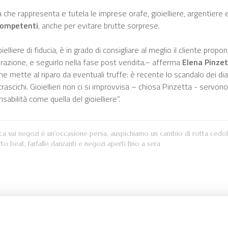
 che rappresenta e tutela le imprese orafe, gioielliere, argentiere 
 competenti
, anche per evitare brutte sorprese.
ielliere di fiducia, è in grado di consigliare al meglio il cliente pr
orazione, e seguirlo nella fase post vendita.– afferma
Elena Pinze
he mette al riparo da eventuali truffe: è recente lo scandalo dei d
 strascichi. Gioiellieri non ci si improvvisa – chiosa Pinzetta - ser
abilità come quella del gioielliere”.
ecca sui negozi è un'occasione persa, auspichiamo un cambio di rotta cedo
rto beat, farfalle danzanti e negozi aperti fino a sera