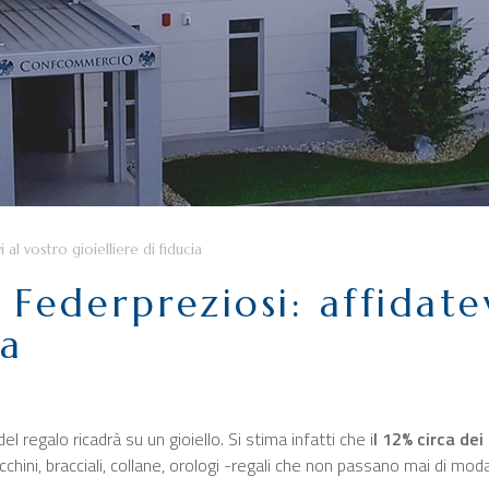
 al vostro gioielliere di fiducia
 Federpreziosi: affidate
ia
l regalo ricadrà su un gioiello. Si stima infatti che i
l 12% circa de
recchini, bracciali, collane, orologi -regali che non passano mai di 