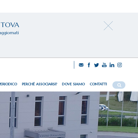
NTOVA
aggiornati
PERIODICO
PERCHÉ ASSOCIARSI?
DOVE SIAMO
CONTATTI