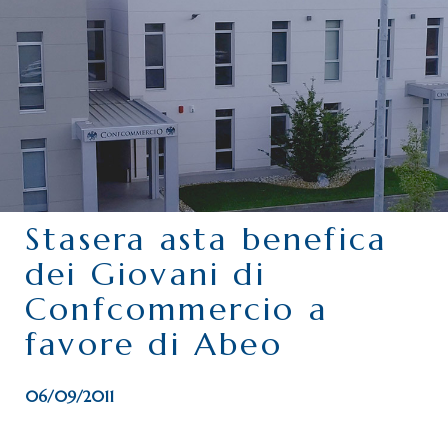
CHI SIAMO
SERVIZI
CATEGORIE
DELEGAZIONI
ATTIVITÀ STORICHE
PERIODICO
Stasera asta benefica
PERCHÉ ASSOCIARSI?
dei Giovani di
DOVE SIAMO
Confcommercio a
CONTATTI
favore di Abeo
06/09/2011