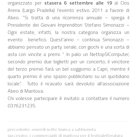
organizzato per
stasera 6 settembre alle 19
al Clos
Arena (Largo Pradella) l’evento estivo 2011 a favore di
Abeo. “Si tratta di una ricorrenza annuale – spiega il
Presidente dei Giovani Imprenditori Stefano Simonazzi –
Ogni estate, infatti, la nostra categoria organizza un
evento benefico. Quest’anno – continua Simonazzi –
abbiamo pensato un party serale, con giochi e una sorta di
asta con vincite a premi. “ In palio un NettopSIComputer,
secondo premio due biglietti per un concerto, il vincitore
del terzo premio farà un bel soggiorno a Capri, mentre il
quarto premio è uno spazio pubblicitario su un quotidiano
locale”. Tutto il ricavato sarà devoluto all’associazione
Abeo di Mantova.
Chi volesse partecipare è invitato a contattare il numero
0376231235.
precedente:
venerdì notte bianca a sabbioneta
successivo:
i commercianti di mantova per il festivaletteratura