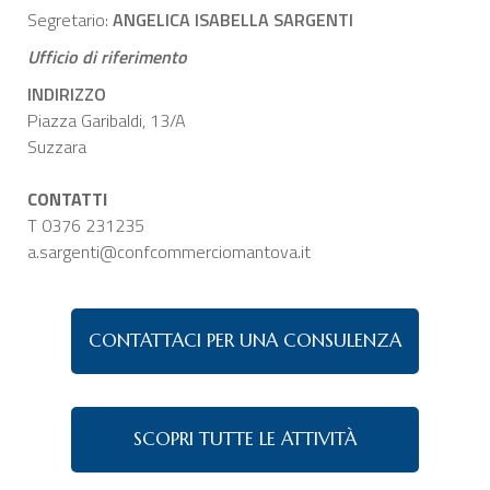
Segretario:
ANGELICA ISABELLA SARGENTI
CHI SIAMO
Ufficio di riferimento
SERVIZI
INDIRIZZO
CATEGORIE
Piazza Garibaldi, 13/A
DELEGAZIONI
Suzzara
ATTIVITÀ STORICHE
CONTATTI
PERIODICO
T 0376 231235
a.sargenti@confcommerciomantova.it
PERCHÉ ASSOCIARSI?
DOVE SIAMO
CONTATTI
CONTATTACI PER UNA CONSULENZA
SCOPRI TUTTE LE ATTIVITÀ