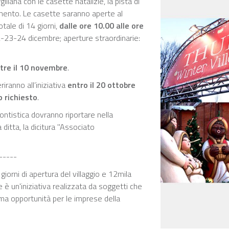
giliana con le casette natalizie, la pista di
timento. Le casette saranno aperte al
otale di 14 giorni,
dalle ore 10.00 alle ore
23-24 dicembre; aperture straordinarie:
ltre il 10 novembre
.
iranno all’iniziativa
entro il 20 ottobre
o richiesto
.
ntistica dovranno riportare nella
ditta, la dicitura "Associato
-----
giorni di apertura del villaggio e 12mila
ge è un'iniziativa realizzata da soggetti che
ma opportunità per le imprese della