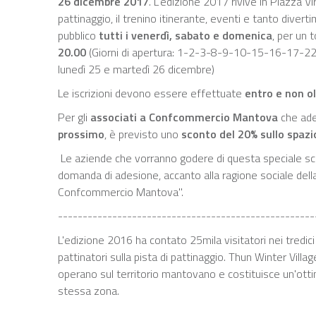
26 dicembre 2017
. L'edizione 2017 rivive in Piazza Vir
pattinaggio, il trenino itinerante, eventi e tanto diver
pubblico
tutti i venerdì, sabato e domenica
, per un t
20.00
(Giorni di apertura: 1-2-3-8-9-10-15-16-17-22-
lunedì 25 e martedì 26 dicembre)
Le iscrizioni devono essere effettuate
entro e non o
Per gli
associati a Confcommercio Mantova
che ader
prossimo
, è previsto uno
sconto del 20% sullo spazi
Le aziende che vorranno godere di questa speciale sco
domanda di adesione, accanto alla ragione sociale della 
Confcommercio Mantova".
----------------------------------------------------
L'edizione 2016 ha contato 25mila visitatori nei tredici 
pattinatori sulla pista di pattinaggio. Thun Winter Villa
operano sul territorio mantovano e costituisce un'otti
stessa zona.