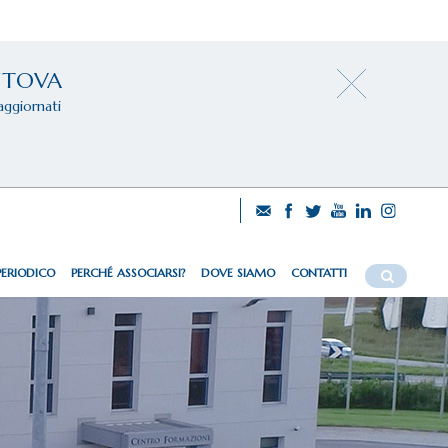
NTOVA
aggiornati
PERIODICO
PERCHÉ ASSOCIARSI?
DOVE SIAMO
CONTATTI