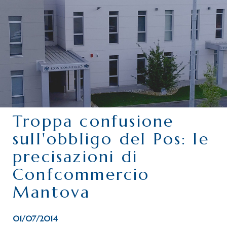
CHI SIAMO
SERVIZI
CATEGORIE
DELEGAZIONI
ATTIVITÀ STORICHE
PERIODICO
Troppa confusione
PERCHÉ ASSOCIARSI?
sull'obbligo del Pos: le
DOVE SIAMO
precisazioni di
CONTATTI
Confcommercio
Mantova
01/07/2014