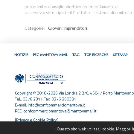
precedente:
consiglio direttivo federmodamantova
successivo:
sistri, riparte il 1° ottobre il sistema di controllo d
Categorie:
Giovani Imprenditori
NOTIZIE
PEC MANTOVA MAIL
TAG
TOP RICERCHE
SITEMAP
Copyright © 2018-2026 Via Londra 2 B/C, 46047 Porto Mantovano
Tel.: 0376 2311 Fax: 0376 360381
E-mail: info@confcommerciomantova.it
PEC: confcommerciomantova@mantovamail.it
[Privacy e Cookie Policy]
Questo sito web utilizza i cookie. Maggiori 