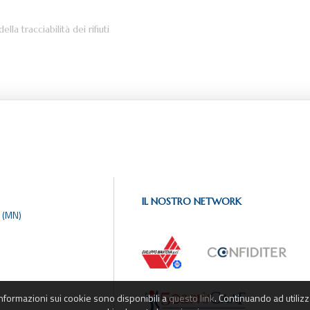
ella tracciabilità dei rifiuti
IL NOSTRO NETWORK
 (MN)
informazioni sui cookie sono disponibili a
questo link
. Continuando ad utilizz