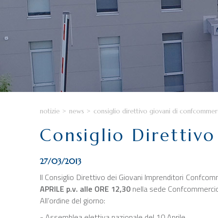
notizie
>
news
>
consiglio direttivo giovani di confcommer
Consiglio Direttiv
27/03/2013
Il Consiglio Direttivo dei Giovani Imprenditori Confco
APRILE p.v. alle ORE 12,30
nella sede Confcommercio 
All’ordine del giorno:
- Assemblea elettiva nazionale del 10 Aprile