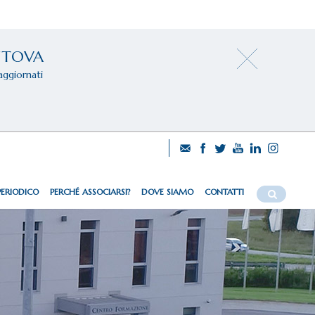
NTOVA
aggiornati
PERIODICO
PERCHÉ ASSOCIARSI?
DOVE SIAMO
CONTATTI