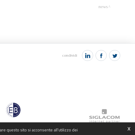
news
condividi
x
are questo sito si acconsente all'utilizzo dei