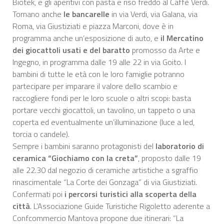
Biotek, e gli aperitivi con pasta e riso freddo al Caffè Verdi.
Tornano anche
le bancarelle
in via Verdi, via Galana, via
Roma, via Giustiziati e piazza Marconi, dove è in
programma anche un’esposizione di auto, e
il Mercatino
dei giocattoli usati e del baratto
promosso da Arte e
Ingegno, in programma dalle 19 alle 22 in via Goito. I
bambini di tutte le età con le loro famiglie potranno
partecipare per imparare il valore dello scambio e
raccogliere fondi per le loro scuole o altri scopi: basta
portare vecchi giocattoli, un tavolino, un tappeto o una
coperta ed eventualmente un’illuminazione (luce a led,
torcia o candele).
Sempre i bambini saranno protagonisti del
laboratorio di
ceramica “Giochiamo con la creta”
, proposto dalle 19
alle 22.30 dal negozio di ceramiche artistiche a sgraffio
rinascimentale “La Corte dei Gonzaga” di via Giustiziati.
Confermati poi
i percorsi turistici alla scoperta della
città
. L’Associazione Guide Turistiche Rigoletto aderente a
Confcommercio Mantova propone due itinerari: “La