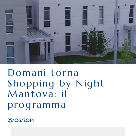
CHI SIAMO
SERVIZI
CATEGORIE
DELEGAZIONI
ATTIVITÀ STORICHE
PERIODICO
Domani torna
PERCHÉ ASSOCIARSI?
Shopping by Night
DOVE SIAMO
Mantova: il
CONTATTI
programma
25/06/2014