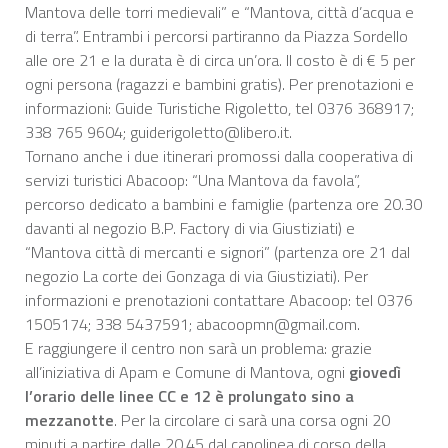
Mantova delle torri medievali” e “Mantova, città d’acqua e
di terra”. Entrambi i percorsi partiranno da Piazza Sordello
alle ore 21 e la durata è di circa un’ora. Il costo è di € 5 per
ogni persona (ragazzi e bambini gratis). Per prenotazioni e
informazioni: Guide Turistiche Rigoletto, tel 0376 368917;
338 765 9604; guiderigoletto@libero.it.
Tornano anche i due itinerari promossi dalla cooperativa di
servizi turistici Abacoop: “Una Mantova da favola”,
percorso dedicato a bambini e famiglie (partenza ore 20.30
davanti al negozio B.P. Factory di via Giustiziati) e
“Mantova città di mercanti e signori” (partenza ore 21 dal
negozio La corte dei Gonzaga di via Giustiziati). Per
informazioni e prenotazioni contattare Abacoop: tel 0376
1505174; 338 5437591; abacoopmn@gmail.com.
E raggiungere il centro non sarà un problema: grazie
all’iniziativa di Apam e Comune di Mantova, ogni
giovedì
l’orario delle linee CC e 12 è prolungato sino a
mezzanotte
. Per la circolare ci sarà una corsa ogni 20
minuti a partire dalle 20.45 dal capolinea di corso della