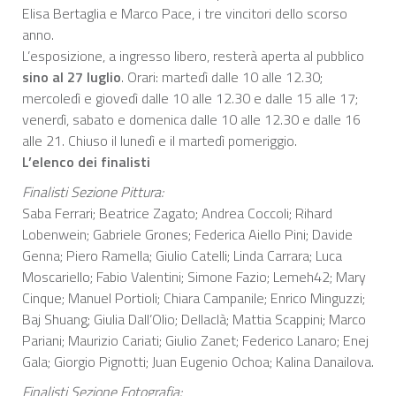
Elisa Bertaglia e Marco Pace, i tre vincitori dello scorso
anno.
L’esposizione, a ingresso libero, resterà aperta al pubblico
sino al 27 luglio
. Orari: martedì dalle 10 alle 12.30;
mercoledì e giovedì dalle 10 alle 12.30 e dalle 15 alle 17;
venerdì, sabato e domenica dalle 10 alle 12.30 e dalle 16
alle 21. Chiuso il lunedì e il martedì pomeriggio.
L’elenco dei finalisti
Finalisti Sezione Pittura:
Saba Ferrari; Beatrice Zagato; Andrea Coccoli; Rihard
Lobenwein; Gabriele Grones; Federica Aiello Pini; Davide
Genna; Piero Ramella; Giulio Catelli; Linda Carrara; Luca
Moscariello; Fabio Valentini; Simone Fazio; Lemeh42; Mary
Cinque; Manuel Portioli; Chiara Campanile; Enrico Minguzzi;
Baj Shuang; Giulia Dall’Olio; Dellaclà; Mattia Scappini; Marco
Pariani; Maurizio Cariati; Giulio Zanet; Federico Lanaro; Enej
Gala; Giorgio Pignotti; Juan Eugenio Ochoa; Kalina Danailova.
Finalisti Sezione Fotografia: