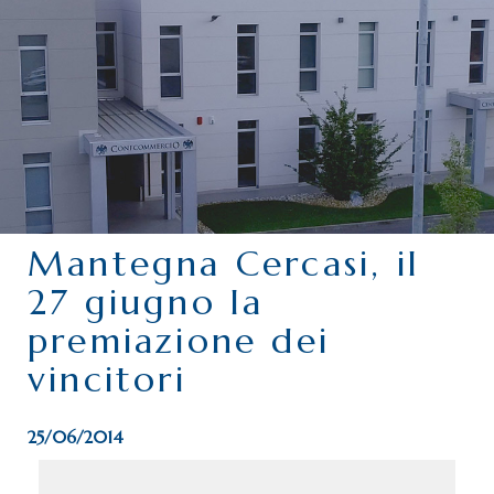
CHI SIAMO
SERVIZI
CATEGORIE
DELEGAZIONI
ATTIVITÀ STORICHE
PERIODICO
Mantegna Cercasi, il
PERCHÉ ASSOCIARSI?
27 giugno la
DOVE SIAMO
premiazione dei
CONTATTI
vincitori
25/06/2014