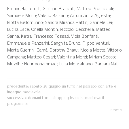
Emanuela Cerutti; Giuliano Brancati; Matteo Procaccioli;
Samuele Mollo; Valerio Balzano; Artura Anita Agresta;
Isotta Bellomunno; Sandra Miranda Pattin; Gabriele Lei;
Lucilla Esce; Oriella Montin; Niccolo’ Cecchella; Matteo
Sanna; Ketra; Francesco Fossati; Viola Bonfanti;
Emmanuele Panzarini; Sanghita Bruno; Filippo Venturi;
Marta Guerrini; Camà; Dorothy Bhawl; Nicola Mette; Vittorio
Campana; Matteo Cesari; Valentina Merzi; Miriam Secco;
Mozdhe Nourmohammadi; Luka Moncaleano; Barbara Nati.
precedente:
sabato 28 giugno un tuffo nel passato con arte e
ingegno medievale
successivo:
domani torna shopping by night mantova: il
programma
news