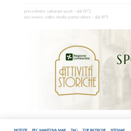
precedente:
salvarani sport - dal 1972
successivo:
vaifro studio parrucchiere - dal 1971
S
NOTIZIE
PEC MANTOVA MAIL
TAG
TOP RICERCHE
SITEMAP