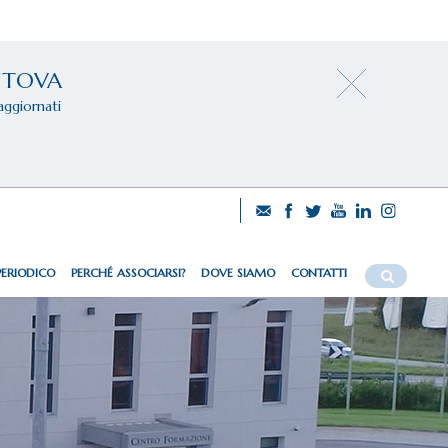
NTOVA
aggiornati
PERIODICO
PERCHÉ ASSOCIARSI?
DOVE SIAMO
CONTATTI