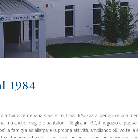
l 1984
a attività centenaria s Sailetto, fraz. di Suzzara, per aprire una merc
ma, ma anche maglie e pantaloni . Negli anni '80, il negozio di paese
 la famiglia ad allargare la propria attività, ampliando più volte la 
à si fanno sentire, tuttavia ogni crisi può essere un'opportunità per 