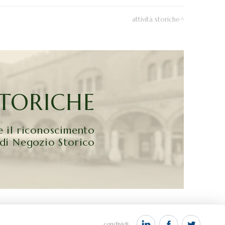
attività storiche
STORICHE
e il riconoscimento
di Negozio Storico
condividi