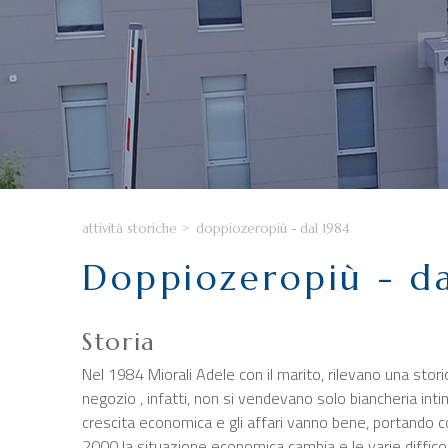
attività storiche
>
doppiozeropiù - dal 1984
Doppiozeropiù - da
Storia
Nel 1984 Miorali Adele con il marito, rilevano una storic
negozio , infatti, non si vendevano solo biancheria inti
crescita economica e gli affari vanno bene, portando così
2000 la situazione economica cambia e le varie difficolt