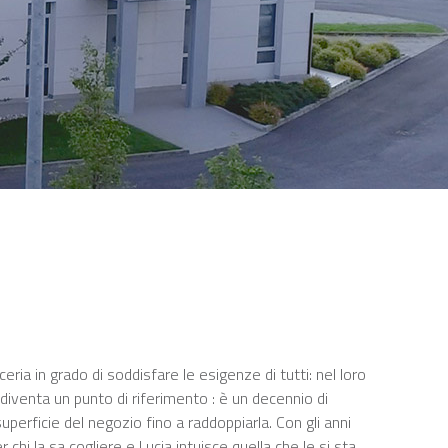
eria in grado di soddisfare le esigenze di tutti: nel loro
 diventa un punto di riferimento : è un decennio di
superficie del negozio fino a raddoppiarla. Con gli anni
chi la sa cogliere e Lucia intuisce quella che le si sta