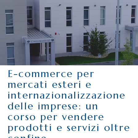
CHI SIAMO
SERVIZI
CATEGORIE
DELEGAZIONI
ATTIVITÀ STORICHE
PERIODICO
E-commerce per
PERCHÉ ASSOCIARSI?
mercati esteri e
DOVE SIAMO
internazionalizzazione
CONTATTI
delle imprese: un
corso per vendere
prodotti e servizi oltre