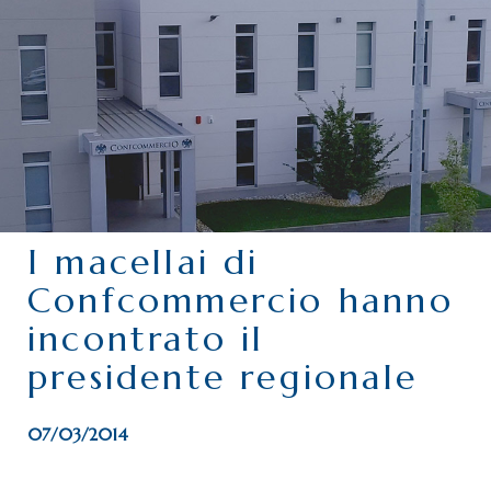
CHI SIAMO
SERVIZI
CATEGORIE
DELEGAZIONI
ATTIVITÀ STORICHE
PERIODICO
I macellai di
PERCHÉ ASSOCIARSI?
Confcommercio hanno
DOVE SIAMO
incontrato il
CONTATTI
presidente regionale
07/03/2014