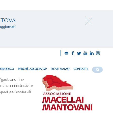
NTOVA
aggiornati
PERIODICO
PERCHÉ ASSOCIARSI?
DOVE SIAMO
CONTATTI
ai ha consentito
la “gastronomia-
nti amministrativi e
spazi professionali