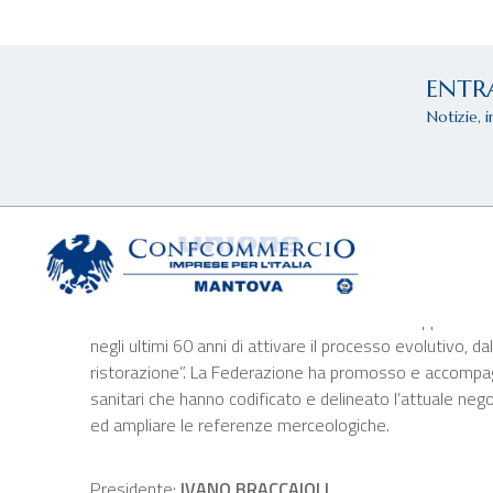
ENTR
Notizie, 
Macellai
Associazione Mace
L’
ASSOCIAZIONE MACELLAI MANTOVANI
rappresenta 
negli ultimi 60 anni di attivare il processo evolutivo, d
ristorazione”. La Federazione ha promosso e accompagn
sanitari che hanno codificato e delineato l’attuale nego
ed ampliare le referenze merceologiche.
Presidente:
IVANO BRACCAIOLI