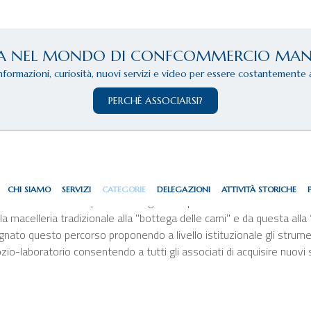
A NEL MONDO DI CONFCOMMERCIO MA
informazioni, curiosità, nuovi servizi e video per essere costantemente 
PERCHÈ ASSOCIARSI?
llai Mantovani
CHI SIAMO
SERVIZI
CATEGORIE
DELEGAZIONI
ATTIVITÀ STORICHE
le istanze del comparto. L’alto grado di professionalità dei macell
alla macelleria tradizionale alla "bottega delle carni" e da questa al
ato questo percorso proponendo a livello istituzionale gli strume
zio-laboratorio consentendo a tutti gli associati di acquisire nuovi 