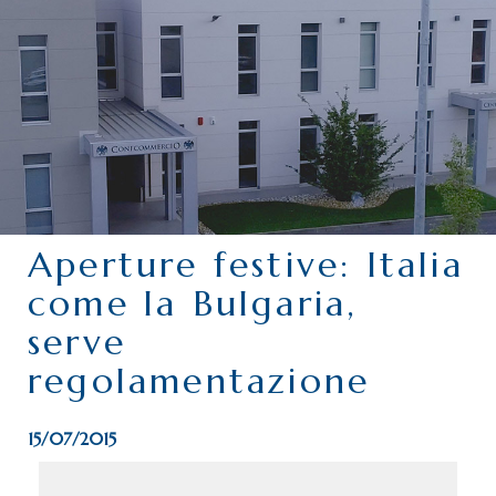
CHI SIAMO
SERVIZI
CATEGORIE
DELEGAZIONI
ATTIVITÀ STORICHE
PERIODICO
Aperture festive: Italia
PERCHÉ ASSOCIARSI?
come la Bulgaria,
DOVE SIAMO
serve
CONTATTI
regolamentazione
15/07/2015