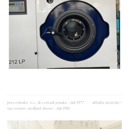
precedente:
o.c. di corradi jonata - dal 1977
attività storiche
successivo:
mollard shoes - dal 1981