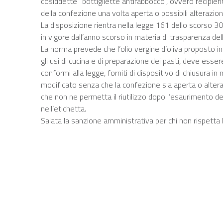
cosiddette “bottigliette antirabbocco”, ovvero recipien
della confezione una volta aperta o possibili alterazio
La disposizione rientra nella legge 161 dello scorso 30
in vigore dall’anno scorso in materia di trasparenza della f
La norma prevede che l’olio vergine d’oliva proposto in c
gli usi di cucina e di preparazione dei pasti, deve esse
conformi alla legge, forniti di dispositivo di chiusura
modificato senza che la confezione sia aperta o altera
che non ne permetta il riutilizzo dopo l’esaurimento de
nell’etichetta.
Salata la sanzione amministrativa per chi non rispetta l