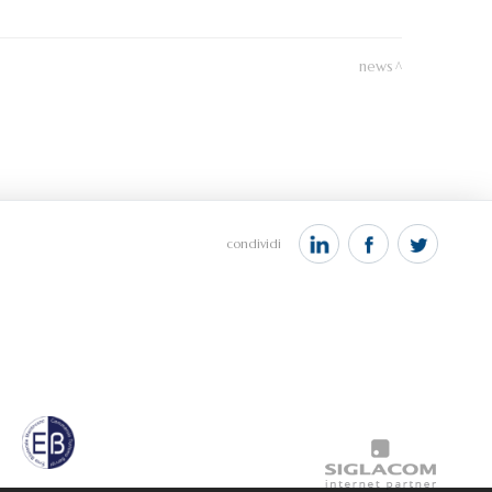
news
condividi