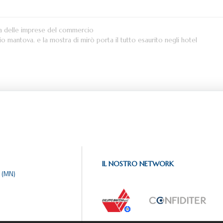
zza delle imprese del commercio
cio mantova. e la mostra di mirò porta il tutto esaurito negli hotel
IL NOSTRO NETWORK
 (MN)