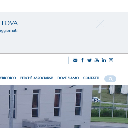
NTOVA
aggiornati
PERIODICO
PERCHÉ ASSOCIARSI?
DOVE SIAMO
CONTATTI