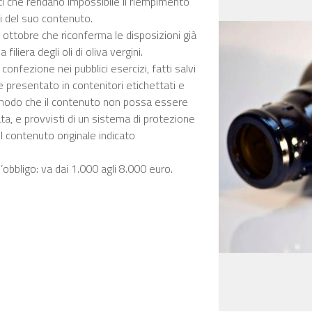
ti che rendano impossibile il riempimento
ni del suo contenuto.
 ottobre che riconferma le disposizioni già
iliera degli oli di oliva vergini.
onfezione nei pubblici esercizi, fatti salvi
re presentato in contenitori etichettati e
 in modo che il contenuto non possa essere
ta, e provvisti di un sistema di protezione
l contenuto originale indicato
’obbligo: va dai 1.000 agli 8.000 euro.