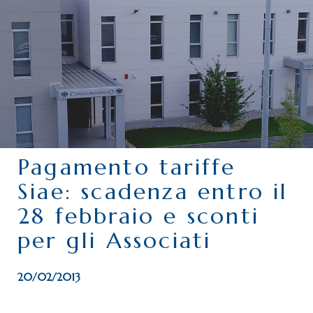
CHI SIAMO
SERVIZI
CATEGORIE
DELEGAZIONI
ATTIVITÀ STORICHE
PERIODICO
Pagamento tariffe
PERCHÉ ASSOCIARSI?
Siae: scadenza entro il
DOVE SIAMO
28 febbraio e sconti
CONTATTI
per gli Associati
20/02/2013