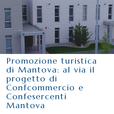
CHI SIAMO
SERVIZI
CATEGORIE
DELEGAZIONI
ATTIVITÀ STORICHE
PERIODICO
Promozione turistica
PERCHÉ ASSOCIARSI?
di Mantova: al via il
DOVE SIAMO
progetto di
CONTATTI
Confcommercio e
Confesercenti
Mantova