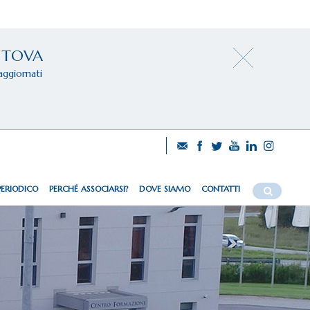
NTOVA
aggiornati
PERIODICO
PERCHÉ ASSOCIARSI?
DOVE SIAMO
CONTATTI