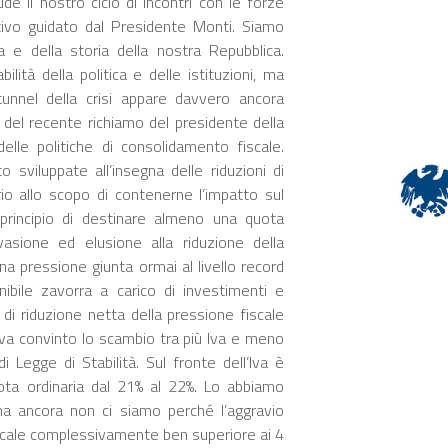
ude il nostro ciclo di incontri con le forze
utivo guidato dal Presidente Monti. Siamo
a e della storia della nostra Repubblica.
ità della politica e delle istituzioni, ma
tunnel della crisi appare davvero ancora
 del recente richiamo del presidente della
elle politiche di consolidamento fiscale.
o sviluppate all’insegna delle riduzioni di
io allo scopo di contenerne l’impatto sul
 principio di destinare almeno una quota
vasione ed elusione alla riduzione della
Una pressione giunta ormai al livello record
nibile zavorra a carico di investimenti e
di riduzione netta della pressione fiscale
va convinto lo scambio tra più Iva e meno
i Legge di Stabilità. Sul fronte dell’Iva è
uota ordinaria dal 21% al 22%. Lo abbiamo
ma ancora non ci siamo perché l’aggravio
 fiscale complessivamente ben superiore ai 4