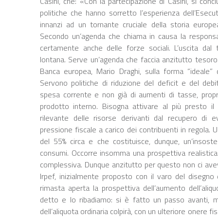
Casini, che: «Con la partecipazione di Casini, si concl
politiche che hanno sorretto l’esperienza dell’Esec
innanzi ad un tornante cruciale della storia europe
Secondo un’agenda che chiama in causa la responsabil
certamente anche delle forze sociali. L’uscita dal 
lontana. Serve un’agenda che faccia anzitutto tesoro
Banca europea, Mario Draghi, sulla forma “ideale” d
Servono politiche di riduzione del deficit e del debit
spesa corrente e non già di aumenti di tasse, propr
prodotto interno. Bisogna attivare al più presto il
rilevante delle risorse derivanti dal recupero di e
pressione fiscale a carico dei contribuenti in regola. 
del 55% circa e che costituisce, dunque, un’insoste
consumi. Occorre insomma una prospettiva realistica 
complessiva. Dunque anzitutto per questo non ci ave
Irpef, inizialmente proposto con il varo del disegno d
rimasta aperta la prospettiva dell’aumento dell’aliq
detto e lo ribadiamo: si è fatto un passo avanti, 
dell’aliquota ordinaria colpirà, con un ulteriore onere