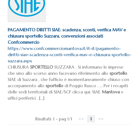
PAGAMENTO DIRITTI SIAE: scadenza, sconti, verifica MAV e
chiusura
sportello
Suzzara, convenzioni associati
Confcommercio
https://www.confcommerciomantova.it/it-it/pagamento-
diritti-siae-scadenza-sconti-verifica-mav-e-chiusura-sportello-
suzzara.aspx
CHIUSURA
SPORTELLO
SUZZARA . Si informano le imprese
che sino allo scorso anno facevano riferimento allo
sportello
SIAE di Suzzara , che l’ufficio è momentaneamente chiuso con
accorpamento allo
sportello
di Poggio Rusco . ... Per i recapiti
delle sedi territoriali di SIAE/SCF clicca qui: SIAE
Mantova
e
uffici periferici . [...]
Risultati: 1 - pag 1/1
<<
1
>>