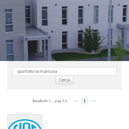
CHI SIAMO
SERVIZI
CATEGORIE
DELEGAZIONI
ATTIVITÀ STORICHE
PERIODICO
PERCHÉ ASSOCIARSI?
DOVE SIAMO
CONTATTI
Risultati: 1 - pag 1/1
<<
1
>>