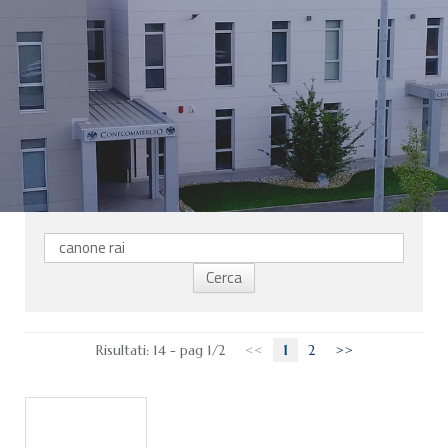
CHI SIAMO
SERVIZI
CATEGORIE
DELEGAZIONI
ATTIVITÀ STORICHE
PERIODICO
PERCHÉ ASSOCIARSI?
DOVE SIAMO
CONTATTI
Risultati: 14 - pag 1/2
<<
1
2
>>