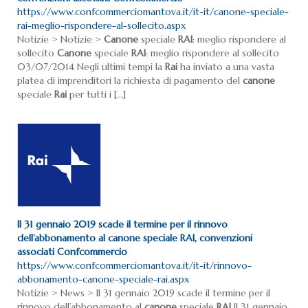
https://www.confcommerciomantova.it/it-it/canone-speciale-
rai-meglio-rispondere-al-sollecito.aspx
Notizie > Notizie >
Canone
speciale
RAI
: meglio rispondere al
sollecito
Canone
speciale
RAI
: meglio rispondere al sollecito
03/07/2014 Negli ultimi tempi la
Rai
ha inviato a una vasta
platea di imprenditori la richiesta di pagamento del
canone
speciale
Rai
per tutti i [...]
Il 31 gennaio 2019 scade il termine per il rinnovo
dell’abbonamento al
canone
speciale
RAI
, convenzioni
associati Confcommercio
https://www.confcommerciomantova.it/it-it/rinnovo-
abbonamento-canone-speciale-rai.aspx
Notizie > News > Il 31 gennaio 2019 scade il termine per il
rinnovo dell’abbonamento al
canone
speciale
RAI
Il 31 gennaio