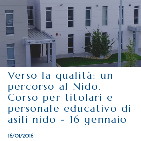
CHI SIAMO
SERVIZI
CATEGORIE
DELEGAZIONI
ATTIVITÀ STORICHE
PERIODICO
Verso la qualità: un
PERCHÉ ASSOCIARSI?
percorso al Nido.
DOVE SIAMO
Corso per titolari e
CONTATTI
personale educativo di
asili nido - 16 gennaio
16/01/2016