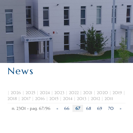
CHI SIAMO
SERVIZI
CATEGORIE
DELEGAZIONI
ATTIVITÀ STORICHE
PERIODICO
News
PERCHÉ ASSOCIARSI?
DOVE SIAMO
CONTATTI
|
2026
|
2025
|
2024
|
2023
|
2022
|
2021
|
2020
|
2019
|
2018
|
2017
|
2016
|
2015
|
2014
|
2013
|
2012
|
2011
n. 2301 - pag. 67/96
«
66
67
68
69
70
»