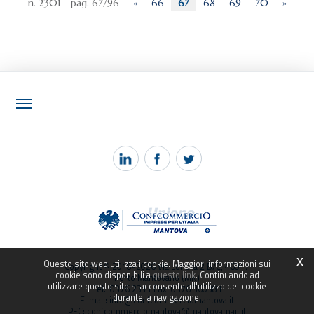
n. 2301 - pag. 67/96
«
66
67
68
69
70
»
NOTIZIE
PEC MANTOVA MAIL
TAG
TOP RICERCHE
SITEMAP
x
Questo sito web utilizza i cookie. Maggiori informazioni sui
Copyright © 2018-2026 Via Londra 2 B/C, 46047
cookie sono disponibili a
questo link
. Continuando ad
Porto Mantovano (MN)
utilizzare questo sito si acconsente all'utilizzo dei cookie
Tel.: 0376 2311 Fax: 0376 360381
durante la navigazione.
E-mail: info@confcommerciomantova.it
PEC: confcommerciomantova@mantovamail.it